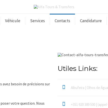
Véhicule
Services
Contacts
Candidature
Utiles Links:
s avez besoin de précisions sur
Albufeira | Olhos de Águ
s poser votre question. Nous
+351 920 389 500 | (appel