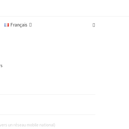
Français
a
 vers un réseau mobile national)